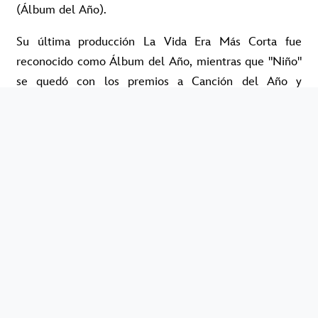
(Álbum del Año).
Su última producción La Vida Era Más Corta fue
reconocido como Álbum del Año, mientras que "Niño"
se quedó con los premios a Canción del Año y
Grabación del Año. Además, Milo sumó
reconocimientos en categorías como urbano, hip hop,
folklore, videoclip, canción de autor y álbum
conceptual, consolidando uno de los años más
importantes de su carrera.
Durante la ceremonia, el artista también protagonizó
uno de los momentos más emotivos de la noche con
una interpretación de "Niño" y "Luciérnagas"
acompañado por un coro de niños. Al recibir el Gardel
de Oro expresó: "Quiero agradecerle a todos los que
me ayudaron de alguna manera. Y a la música, que me