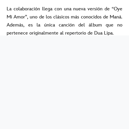
La colaboración llega con una nueva versión de “Oye
Mi Amor”, uno de los clásicos más conocidos de Maná.
Además, es la única canción del álbum que no
pertenece originalmente al repertorio de Dua Lipa.
“Cantar ‘Oye Mi Amor’ con una artista del calibre
internacional de Dua Lipa fue algo muy especial”,
contó Fher Olvera. “Ver cómo la canción sigue
cruzando generaciones e idiomas es un orgullo enorme
para nosotros y para toda la música latina”.
El momento también encuentra a Maná viviendo una
etapa súper fuerte a nivel internacional. En junio, la
banda será parte de la inauguración de la 2026 FIFA
World Cup y además encabezará el Ohana Festival
junto a Pearl Jam.