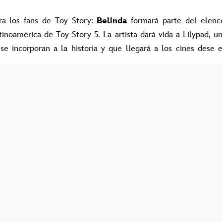
ra los fans de Toy Story:
Belinda
formará parte del elenc
tinoamérica de Toy Story 5. La artista dará vida a Lilypad, u
se incorporan a la historia y que llegará a los cines dese 
su carrera en la música y la actuación, Belinda se mostr
riencia. “Ser parte de Toy Story 5 es un sueño hecho realid
s y emocionándome con personajes que marcaron a toda una 
me ahora a este universo tan especial como la voz de Lil
ión y orgullo”, expresó.
ntrega, Woody, Buzz Lightyear, Jessie y el resto de los jugu
actual: convivir con un mundo cada vez más conectado a la te
 de las protagonistas de esta historia. Se trata de una tablet
ue se convierte en la favorita de Bonnie, generando preocu