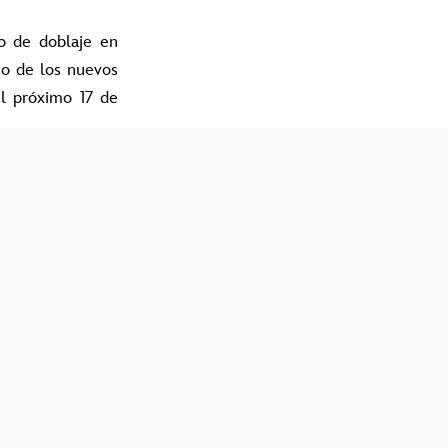
o de doblaje en
no de los nuevos
el próximo 17 de
ó emocionada por
ad. Crecí viendo
generación, así
ypad es algo que
etes enfrentarán
cnología.
a inteligente con
pación entre los