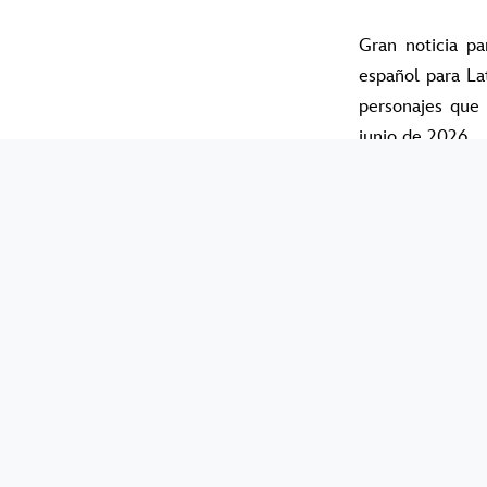
Gran noticia pa
español para La
personajes que 
junio de 2026.
Reconocida por 
esta nueva expe
estas película
que poder sumar
me llena de ilus
En esta nueva e
un desafío muy 
Lilypad será una
forma de rana q