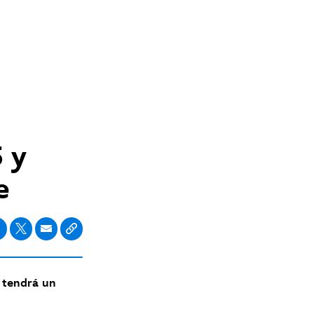
 y
e
e tendrá un