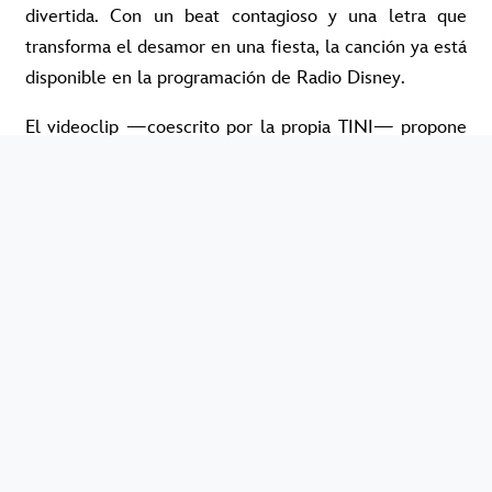
divertida. Con un beat contagioso y una letra que
transforma el desamor en una fiesta, la canción ya está
disponible en la programación de Radio Disney.
El videoclip —coescrito por la propia TINI— propone
una mirada divertida al proceso de sanar un corazón
roto. Entre escenas cargadas de humor, ritmo y
coreografías coloridas, la dupla muestra que el
despecho también puede bailarse.
Luego de hits colaborativos como “Blackout” (junto a
Emilia y Nicki Nicole), “Me Gusta” (con Miranda!) y el
tema bilingüe “Strangers” (con JP Saxe), “Universidad”
marca oficialmente el primer gran single del año para
TINI.
La superestrella lidera como la artista femenina