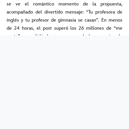
se ve el romántico momento de la propuesta,
acompañado del divertido mensaje: “Tu profesora de
inglés y tu profesor de gimnasia se casan”. En menos
de 24 horas, el post superó los 26 millones de “me
gusta”, consolidándose como uno de los anuncios de
boda más virales de la historia.
Uno de los protagonistas del anuncio fue, sin dudas, el
anillo de compromiso. Diseñado por Kindred Lubeck,
de Artifex Fine Jewelry, la joya presenta un diamante
de corte antiguo montado en oro amarillo, con un
estilo vintage y minimalista que refleja la elegancia de
Taylor. Su valor podría oscilar entre 250.000 y 1,3
millones de dólares, según expertos en joyería. El
detalle fue tan comentado como la propia boda,
confirmando que cada gesto de Swift se convierte en