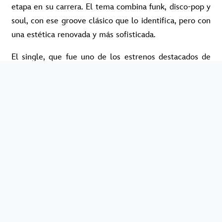
etapa en su carrera. El tema combina funk, disco-pop y
soul, con ese groove clásico que lo identifica, pero con
una estética renovada y más sofisticada.
El single, que fue uno de los estrenos destacados de
este comienzo de año en nuestro podcast Nueva
Música, llega acompañado por un videoclip cargado de
actitud y guiños retro, en el que Mars juega con
distintos personajes y refuerza el concepto visual de
esta nueva era. “I Just Might” es la puerta de entrada
a The Romantic, su cuarto álbum de estudio, que verá
la luz en febrero de 2026 y marcará su regreso
discográfico tras 24K Magic.
Además del nuevo material, Bruno confirmó The
Romantic Tour, una ambiciosa gira mundial en estadios
que comenzará en abril de 2026. El tour recorrerá